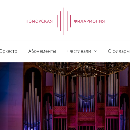
Оркестр
Абонементы
Фестивали
О филар