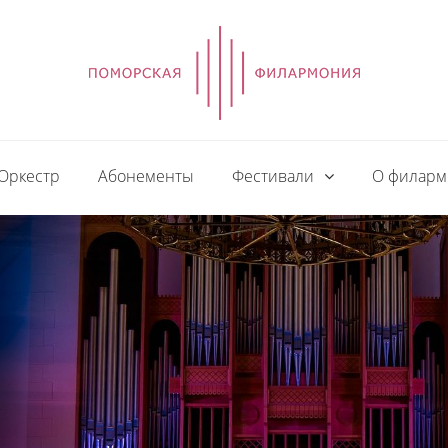
Оркестр
Абонементы
Фестивали
О филар