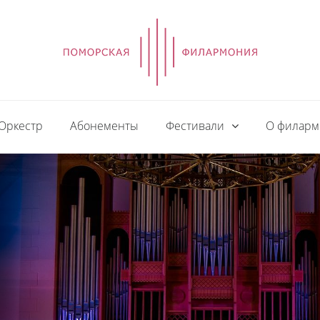
Оркестр
Абонементы
Фестивали
О филар