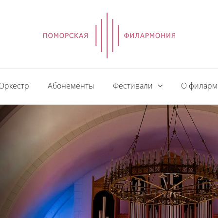
Оркестр
Абонементы
Фестивали
О филар