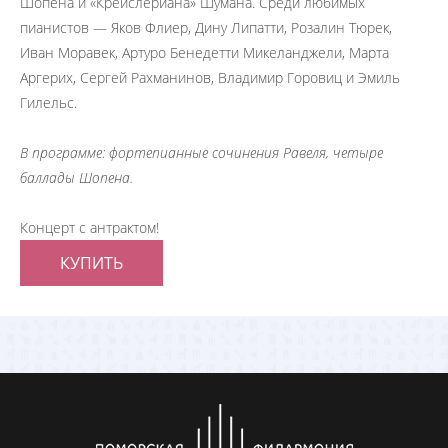
Шопена и «Крейслериана» Шумана. Среди любимых
пианистов — Яков Флиер, Дину Липатти, Розалин Тюрек,
Иван Моравек, Артуро Бенедетти Микеланджели, Марта
Аргерих, Сергей Рахманинов, Владимир Горовиц и Эмиль
Гилельс.
В программе: фортепианные сочинения Равеля, четыре
баллады Шопена.
Концерт с антрактом!
КУПИТЬ