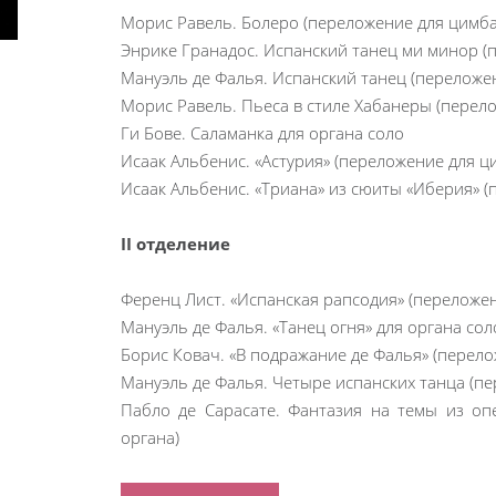
Морис Равель. Болеро (переложение для цимба
Энрике Гранадос. Испанский танец ми минор (
Мануэль де Фалья. Испанский танец (переложен
Морис Равель. Пьеса в стиле Хабанеры (перело
Ги Бове. Саламанка для органа соло
Исаак Альбенис. «Астурия» (переложение для ц
Исаак Альбенис. «Триана» из сюиты «Иберия» (
II отделение
Ференц Лист. «Испанская рапсодия» (переложен
Мануэль де Фалья. «Танец огня» для органа сол
Борис Ковач. «В подражание де Фалья» (перело
Мануэль де Фалья. Четыре испанских танца (пе
Пабло де Сарасате. Фантазия на темы из оп
органа)