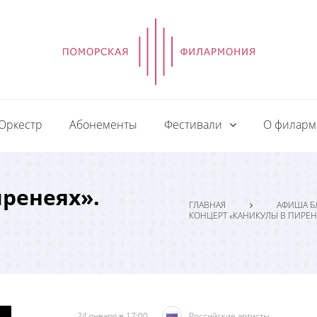
Оркестр
Абонементы
Фестивали
О филар
ренеях».
ГЛАВНАЯ
АФИША Б
КОНЦЕРТ «КАНИКУЛЫ В ПИРЕН
24 января в 17:00
Российские артисты