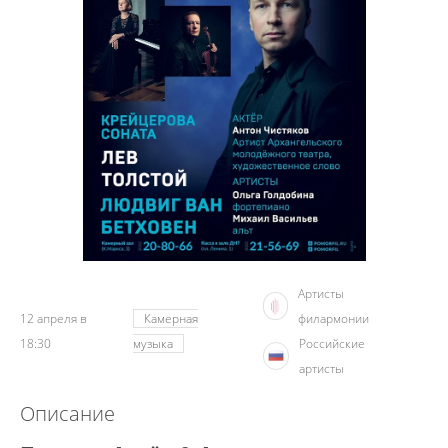
Артисты
12 апреля в
Камерная
филармонии
18:30
музыка
Российские
артисты
Описание