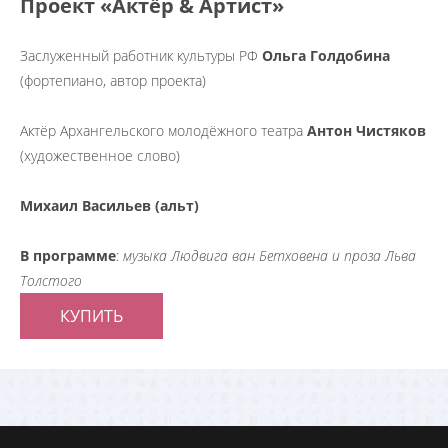
Проект «Актёр & Артист»
Заслуженный работник культуры РФ
Ольга Голдобина
(фортепиано, автор проекта)
Актёр Архангельского молодёжного театра
Антон Чистяков
(художественное слово)
Михаил Васильев (альт)
В программе
:
музыка Людвига ван Бетховена и проза Льва
Толстого
КУПИТЬ