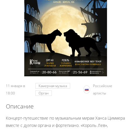
11 января в
Камерная музыка
Российские
18:00
Орган
артисты
Описание
Концерт-путешествие по музыкальным мирам Ханса Циммера
вместе с дуэтом органа и фортепиано. «Король Лев»,