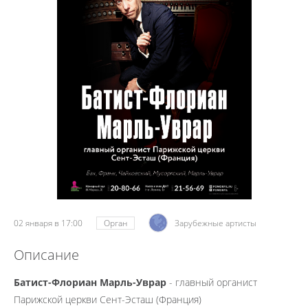
02 января в 17:00
Орган
Зарубежные артисты
Описание
Батист-Флориан Марль-Уврар
-
главный органист
Парижской церкви Сент-Эсташ (Франция)