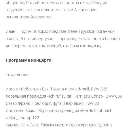
общества, Российского музыкального союза, Гильдии
академического исполнительства и Ассоциации
исполнителей-солистов.
Иван — один из ярких представителей русской органной
школы. В его репертуаре — произведения от эпохи барокко
до современных композиций, включая киномузыку.
Программа концерта
I отделение
Иоганн Себастьян Бах. Токката и фуга d-moll, BWV 565.
Хоральная прелюдия «Ich ruf zu dir, Herr Jesu Christ», BWV 639
Сезар Франк. Прелюдия, фуга и вариация, FWV 30
Иоганнес Брамс. Хоральная прелюдия «Herzlich tut mich
verlangen», op.122
Камиль Сен-Санс. Пляска смерти (транскрипция Эдвина