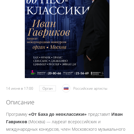
14 июня в 17:00
Орган
Российские артисты
Описание
Программу
«От Баха до неоклассики»
представит
Иван
Гавриков
(Москва) — лауреат всероссийских и
международных конкурсов, член Московского музыкального