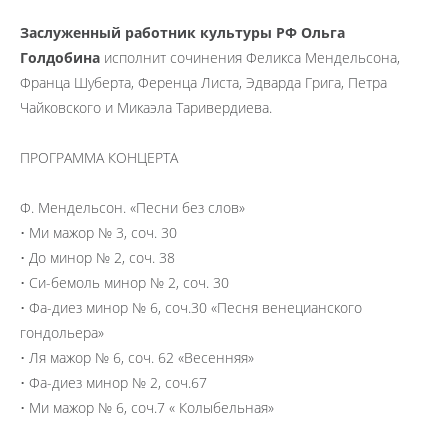
Заслуженный работник культуры РФ Ольга
Голдобина
исполнит сочинения Феликса Мендельсона,
Франца Шуберта, Ференца Листа, Эдварда Грига, Петра
Чайковского и Микаэла Таривердиева.
ПРОГРАММА КОНЦЕРТА
Ф. Мендельсон. «Песни без слов»
• Ми мажор № 3, соч. 30
• До минор № 2, соч. 38
• Си-бемоль минор № 2, соч. 30
• Фа-диез минор № 6, соч.30 «Песня венецианского
гондольера»
• Ля мажор № 6, соч. 62 «Весенняя»
• Фа-диез минор № 2, соч.67
• Ми мажор № 6, соч.7 « Колыбельная»