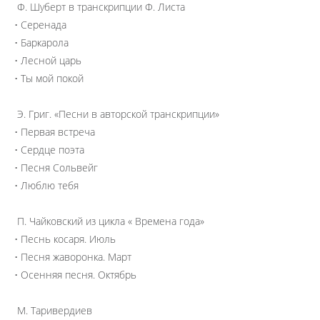
Ф. Шуберт в транскрипции Ф. Листа
• Серенада
• Баркарола
• Лесной царь
• Ты мой покой
Э. Григ. «Песни в авторской транскрипции»
• Первая встреча
• Сердце поэта
• Песня Сольвейг
• Люблю тебя
П. Чайковский из цикла « Времена года»
• Песнь косаря. Июль
• Песня жаворонка. Март
• Осенняя песня. Октябрь
М. Таривердиев