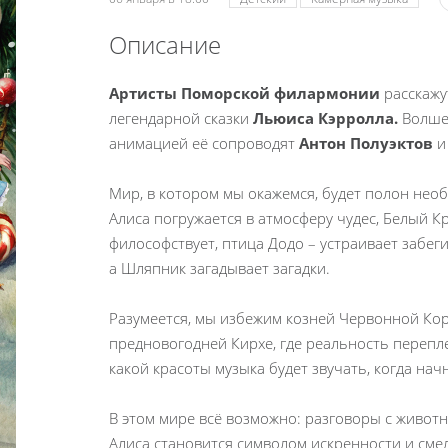
Описание
Артисты Поморской филармонии
расскажу
легендарной сказки
Льюиса Кэрролла.
Волше
анимацией её сопроводят
Антон Полуэктов
Мир, в котором мы окажемся, будет полон нео
Алиса погружается в атмосферу чудес, Белый Кр
философствует, птица Додо – устраивает забеги
а Шляпник загадывает загадки.
Разумеется, мы избежим козней Червонной Кор
предновогодней Кирхе, где реальность перепле
какой красоты музыка будет звучать, когда нач
В этом мире всё возможно: разговоры с животн
Алиса становится символом искренности и смел