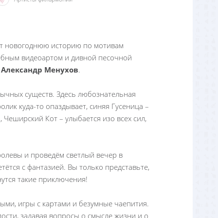
т новогоднюю историю по мотивам
бным видеоартом и дивной песочной
и
Александр Менухов
.
бычных существ. Здесь любознательная
олик куда-то опаздывает, синяя Гусеница –
, Чеширский Кот – улыбается изо всех сил,
олевы и проведём светлый вечер в
тётся с фантазией. Вы только представьте,
нутся такие приключения!
ыми, игры с картами и безумные чаепития.
ости, задавая вопросы о смысле жизни и о