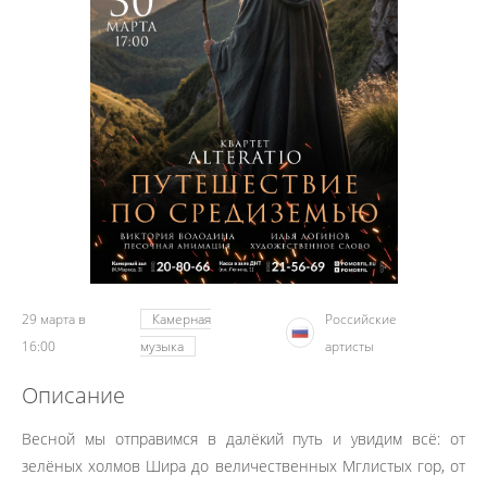
29 марта в
Камерная
Российские
16:00
музыка
артисты
Описание
Весной мы отправимся в далёкий путь и увидим всё: от
зелёных холмов Шира до величественных Мглистых гор, от