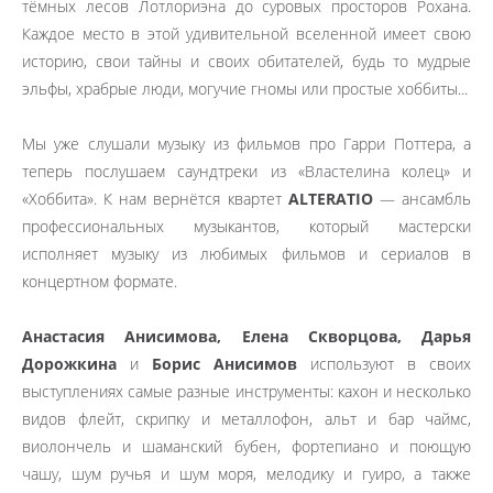
тёмных лесов Лотлориэна до суровых просторов Рохана.
Каждое место в этой удивительной вселенной имеет свою
историю, свои тайны и своих обитателей, будь то мудрые
эльфы, храбрые люди, могучие гномы или простые хоббиты...
Мы уже слушали музыку из фильмов про Гарри Поттера, а
теперь послушаем саундтреки из «Властелина колец» и
«Хоббита». К нам вернётся квартет
ALTERATIO
— ансамбль
профессиональных музыкантов, который мастерски
исполняет музыку из любимых фильмов и сериалов в
концертном формате.
Анастасия Анисимова, Елена Скворцова, Дарья
Дорожкина
и
Борис Анисимов
используют в своих
выступлениях самые разные инструменты: кахон и несколько
видов флейт, скрипку и металлофон, альт и бар чаймс,
виолончель и шаманский бубен, фортепиано и поющую
чашу, шум ручья и шум моря, мелодику и гуиро, а также