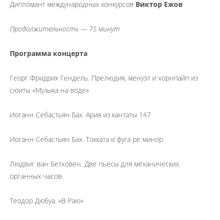
Дипломант международных конкурсов
Виктор Ежов
Продолжительность — 75 минут
Программа концерта
Георг Фридрих Гендель. Прелюдия, менуэт и хорнпайп из
сюиты «Музыка на воде»
Иоганн Себастьян Бах. Ария из кантаты 147
Иоганн Себастьян Бах. Токката и фуга ре минор
Людвиг ван Бетховен. Две пьесы для механических
органных часов
Теодор Дюбуа. «В Раю»