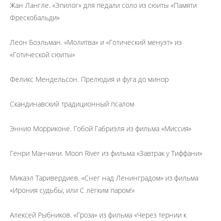
Жан Лангле. «Эпилог» для педали соло из сюиты «Памяти
Фрескобальди»
Леон Боэльман. «Молитва» и «Готический менуэт» из
«Готической сюиты»
Феликс Мендельсон. Прелюдия и фуга до минор
Скандинавский традиционный псалом
Эннио Морриконе. Гобой Габриэля из фильма «Миссия»
Генри Манчини. Moon River из фильма «Завтрак у Тиффани»
Микаэл Таривердиев. «Снег над Ленинградом» из фильма
«Ирония судьбы, или С лёгким паром!»
Алексей Рыбников. «Гроза» из фильма «Через тернии к