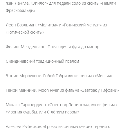
Жан Лангле. «Эпилог» для педали соло из сюиты «Памяти
Фрескобальди»
Леон Боэльман. «Молитва» и «Готический менуэт» из
«Готической сюиты»
Феликс Мендельсон. Прелюдия и фуга до минор
Скандинавский традиционный псалом
Эннио Морриконе. Гобой Габриэля из фильма «Миссия»
Генри Манчини. Moon River из фильма «Завтрак у Тиффани»
Микаэл Таривердиев. «Снег над Ленинградом» из фильма
«Ирония судьбы, или С лёгким паром!»
Алексей Рыбников. «Гроза» из фильма «Через тернии к