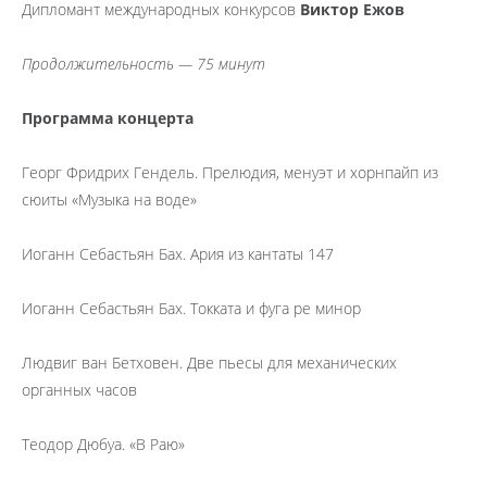
Дипломант международных конкурсов
Виктор Ежов
Продолжительность — 75 минут
Программа концерта
Георг Фридрих Гендель. Прелюдия, менуэт и хорнпайп из
сюиты «Музыка на воде»
Иоганн Себастьян Бах. Ария из кантаты 147
Иоганн Себастьян Бах. Токката и фуга ре минор
Людвиг ван Бетховен. Две пьесы для механических
органных часов
Теодор Дюбуа. «В Раю»