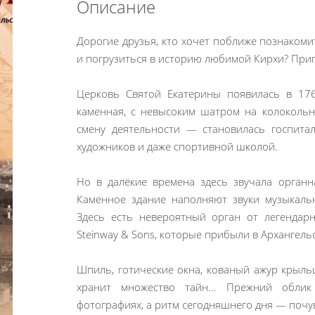
Описание
Дорогие друзья, кто хочет поближе познаком
и погрузиться в историю любимой Кирхи? Пр
Церковь Святой Екатерины появилась в 176
каменная, с невысоким шатром на колоколь
смену деятельности — становилась госпитал
художников и даже спортивной школой.
Но в далёкие времена здесь звучала органн
Каменное здание наполняют звуки музыкальн
Здесь есть невероятный орган от легендар
Steinway & Sons, которые прибыли в Архангель
Шпиль, готические окна, кованый ажур крыль
хранит множество тайн... Прежний обли
фотографиях, а ритм сегодняшнего дня — почу