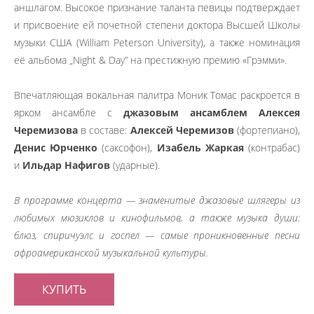
аншлагом. Высокое признание таланта певицы подтверждает
и присвоение ей почетной степени доктора Высшей Школы
музыки США (William Peterson University), а также номинация
её альбома „Night & Day” на престижную премию «Грэмми».
Впечатляющая вокальная палитра Моник Томас раскроется в
ярком ансамбле с
джазовым ансамблем Алексея
Черемизова
в составе:
Алексей Черемизов
(фортепиано),
Денис Юрченко
(саксофон),
Изабель Жаркая
(контрабас)
и
Ильдар Нафигов
(ударные).
В программе концерта — знаменитые джазовые шлягеры из
любимых мюзиклов и кинофильмов, а также музыка души:
блюз, спиричуэлс и госпел — самые проникновенные песни
афроамериканской музыкальной культуры.
КУПИТЬ