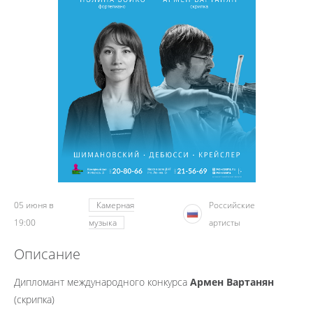
05 июня в
Камерная
Российские
19:00
музыка
артисты
Описание
Дипломант международного конкурса
Армен Вартанян
(скрипка)