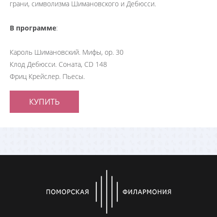
грани, символизма Шимановского и Дебюсси.
В программе
:
Кароль Шимановский. Мифы, op. 30
Клод Дебюсси. Соната, CD 148
Фриц Крейслер. Пьесы.
КУПИТЬ