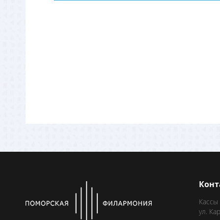
Конт
Кассы
ул. Ка