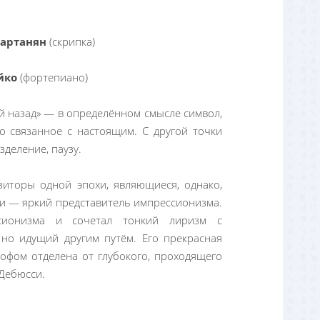
артанян
(скрипка)
йко
(фортепиано)
 назад» — в определённом смысле символ,
 связанное с настоящим. С другой точки
деление, паузу.
иторы одной эпохи, являющиеся, однако,
и — яркий представитель импрессионизма.
сионизма и сочетал тонкий лиризм с
 но идущий другим путём. Его прекрасная
рофом отделена от глубокого, проходящего
Дебюсси.