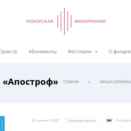
Оркестр
Абонементы
Фестивали
О филар
 «Апостроф»
ГЛАВНАЯ
АФИША БЛИЖАЙШ
05 июня в 19:00
Камерная музыка
Российск