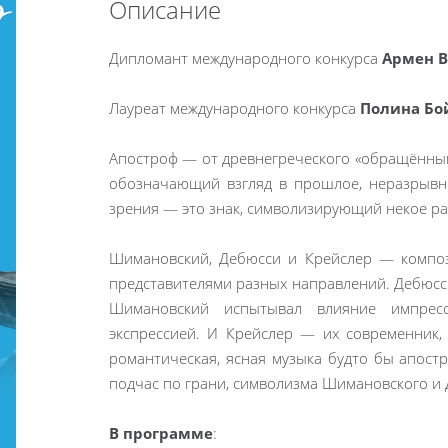
Описание
Дипломант международного конкурса
Армен В
Лауреат международного конкурса
Полина Бо
Апостроф — от древнегреческого «обращённый
обозначающий взгляд в прошлое, неразрывно
зрения — это знак, символизирующий некое раз
Шимановский, Дебюсси и Крейслер — композ
представителями разных направлений. Дебюсс
Шимановский испытывал влияние импрес
экспрессией. И Крейслер — их современник,
романтическая, ясная музыка будто бы апост
подчас по грани, символизма Шимановского и 
В программе
: