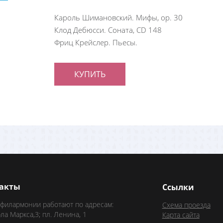
Кароль Шимановский. Мифы, op. 30
Клод Дебюсси. Соната, CD 148
Фриц Крейслер. Пьесы.
КУПИТЬ
акты
Ссылки
 филармонии работают по адресам:
Схема проезда
рла Маркса,3; пл. Ленина, 1
Карта сайта