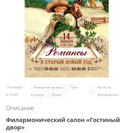
14 января
Камерная музыка
Гала-
Артисты
в 16:00
концерт
Вокал
филармонии
Описание
Филармонический салон «Гостиный
двор»