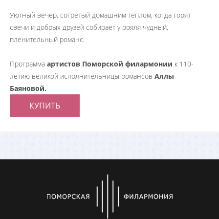
Уютный вечер, согретый домашним теплом, когда горят
свечи и добрых друзей собирает у рояля чудный,
пленительный романс.
Программа
артистов Поморской филармонии
к 110-
летию великой исполнительницы романсов
Аллы
Баяновой.
КУПИТЬ