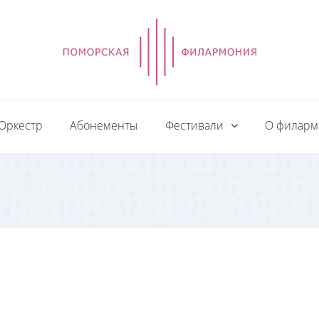
Оркестр
Абонементы
Фестивали
О филар