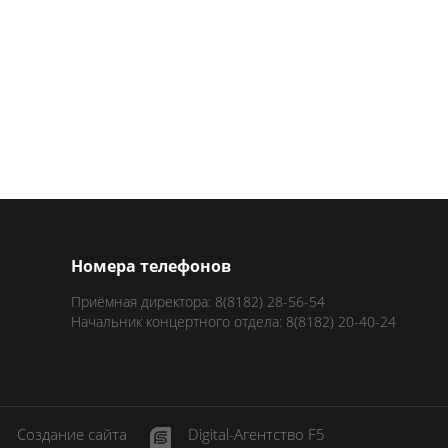
Номера телефонов
Приёмная директора: 8(8182) 28-56-54
Начальник концертного отдела: 8(8182) 20-40-24
Создание сайта
Digital-Агентство F5