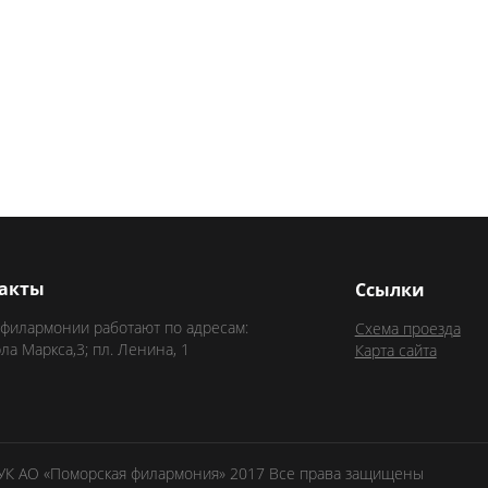
акты
Ссылки
 филармонии работают по адресам:
Схема проезда
рла Маркса,3; пл. Ленина, 1
Карта сайта
БУК АО «Поморская филармония» 2017 Все права защищены