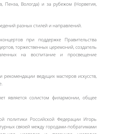
в, Пенза, Вологда) и за рубежом (Норвегия,
едений разных стилей и направлений.
онцертов при поддержке Правительства
цертов, торжественных церемоний, создатель
вленных на воспитание и просвещение
и рекомендации ведущих мастеров искусств,
е.
ет является солистом филармонии, общее
ной политики Российской Федерации Игорь
ьтурных связей между городами-побратимами