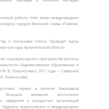
ыкальное наследие и песенное наследие
ической работы. Член жюри международных
-конкурса городов Воинской Славы «Помним.
ству и постановке голоса. Проводит курсы
ере культуры Архангельской области.
ие социокультурного пространства региона
циальности «Художественное образование» в
 М. В. Ломоносова (с 2011 года — Северный
В. Ломоносова).
дготовил первых в регионе бакалавров
ляя большое внимание воспитанию
ых заведений и концертных организаций
в Лауреаты всероссийских и международных