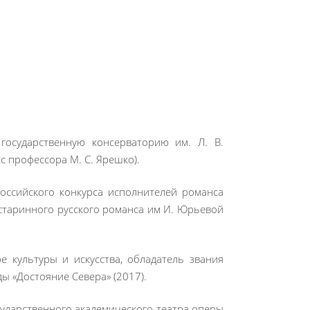
государственную консерваторию им. Л. В.
с профессора М. С. Ярешко).
российского конкурса исполнителей романса
 старинного русского романса им И. Юрьевой
е культуры и искусства, обладатель звания
 «Достояние Севера» (2017).
сударственного академического театра оперы