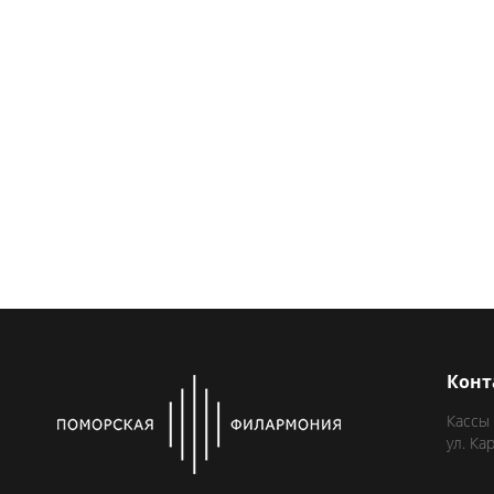
Конт
Кассы
ул. Ка