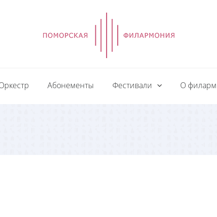
Оркестр
Абонементы
Фестивали
О филар