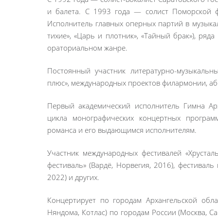
и балета. С 1993 года — солист Поморской ф
Исполнитель главных оперных партий в музыка
тихие», «Царь и плотник», «Тайный брак»), ряд
ораториальном жанре.
Постоянный участник литературно-музыкальн
плюс», международных проектов филармонии, аб
Первый академический исполнитель Гимна Арх
цикла монографических концертных програм
романса и его выдающимся исполнителям.
Участник международных фестивалей «Хрусталь
фестиваль» (Вардё, Норвегия, 2016), фестиваль
2022) и других.
Концертирует по городам Архангельской облас
Няндома, Котлас) по городам России (Москва, С