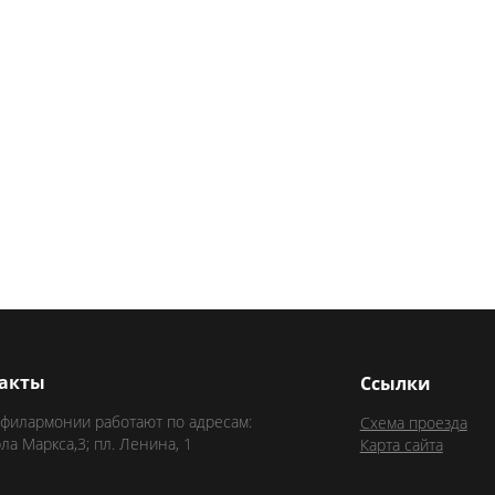
акты
Ссылки
 филармонии работают по адресам:
Схема проезда
рла Маркса,3; пл. Ленина, 1
Карта сайта