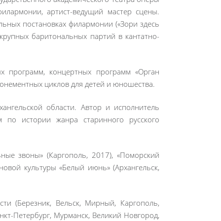
илармонии, артист-ведущий мастер сцены.
льных постановках филармонии («Зори здесь
а крупных баритональных партий в кантатно-
ых программ, концертных программ «Орган
онементных циклов для детей и юношества.
ангельской области. Автор и исполнитель
м по истории жанра старинного русского
ные звоны» (Каргополь, 2017), «Поморский
 новой культуры «Белый июнь» (Архангельск,
ти (Березник, Вельск, Мирный, Каргополь,
анкт-Петербург, Мурманск, Великий Новгород,