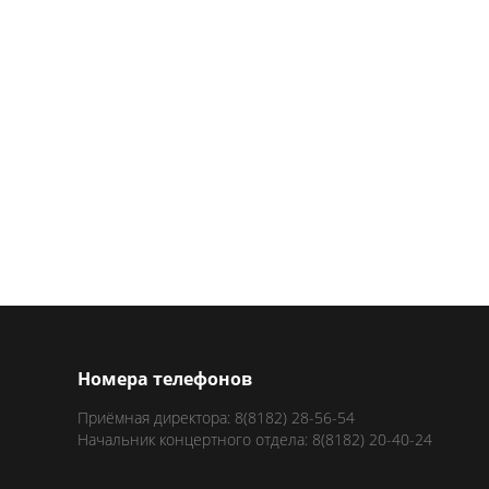
Номера телефонов
Приёмная директора: 8(8182) 28-56-54
Начальник концертного отдела: 8(8182) 20-40-24