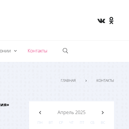
монии
Контакты
ГЛАВНАЯ
КОНТАКТЫ
ния»
Апрель 2025
ПН
ВТ
СР
ЧТ
ПТ
СБ
ВС