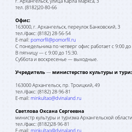
г. Архангельск, улица Карла Маркса, 3
тел. (8182)20-80-66
Офис:
163000, г. Архангельск, переулок Банковский, 3
тел./факс: (8182) 28-56-54
E-mail:
pomorfil@pomorfil.ru
С понедельника по четверг офис работает с 9:00 до 
В пятницу — с 9:00 до 15:30.
Суббота и воскресенье — выходные.
Учредитель
—
министерство культуры и тури
163000 Архангельск, пр. Троицкий, 49
тел./факс: (8182) 28-96-81
E-mail:
minkultao@dvinaland.ru
Светлова Оксана Сергеевна
министр культуры и туризма Архангельской област
тел./факс: (8182)28-96-81
E-mail:
minkultao@dvinaland.ru