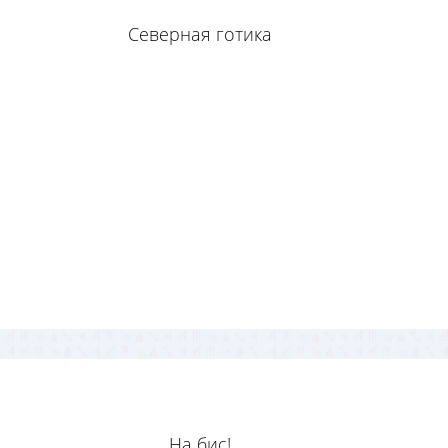
Северная готика
На бис!