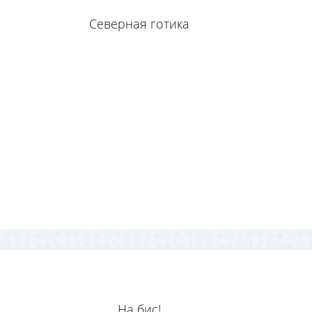
Северная готика
На бис!