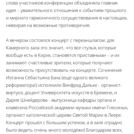
слова участников конференции объединяла главная
идея – уважительного отношения к событиям прошлого
и мирного гармоничного сосуществования в настоящем,
невзирая на возможные противоречия.
А вечером состоялся концерт с переаншлагом: для
Камерного зала это значит, что все стулья, которые
вообще есть в Кирхе, становятся приставными – и их
занимают счастливые зрители, которые получают
возможность присутствовать на концерте. Сочинения
Иоганна Себастьяна Баха (ещё одного великого
реформатора!) исполнили Винфред Дальке - органист-
виртуоз, доцент Университета искусств в Бремене, и
Дария Шнейдерова - выпускница кафедры органа и
клавесина Российской академии музыки имени Гнесиных,
органист католической церкви Святой Марии в Леере.
Концерт прошёл с большим успехом, а в зале отрадно
было видеть очень много молодёжи) Благодарим всех,