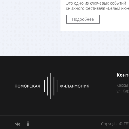
Это одно из ключевых событий
книжного фестиваля «Белый июн
Подробнее
Конт
Кассы
ул. Ка
Copyright © Г