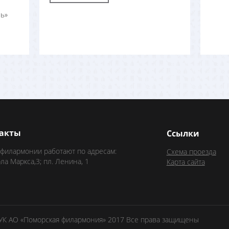
ь»
акты
Ссылки
 филармонии работают по адресам:
Схема проезда
рла Маркса,3; пл. Ленина, 1
Карта сайта
БУК АО «Поморская филармония» 2017 Все права защищены