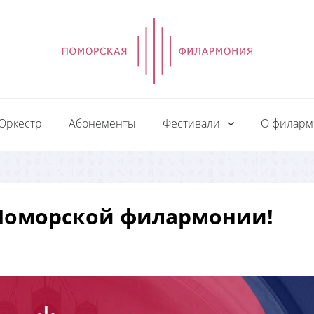
Оркестр
Абонементы
Фестивали
О филар
 Поморской филармонии!