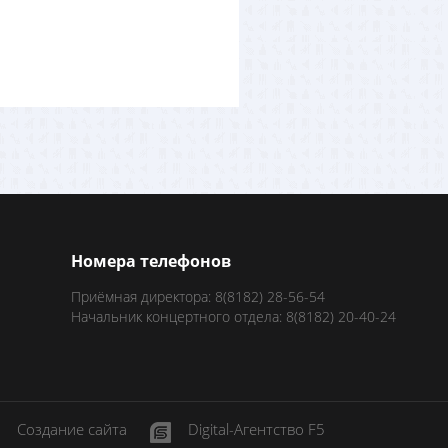
Номера телефонов
Приёмная директора: 8(8182) 28-56-54
Начальник концертного отдела: 8(8182) 20-40-24
Создание сайта
Digital-Агентство F5