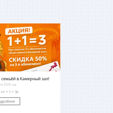
 семьёй в Камерный зал!
ня 2026 год
 «1 + 1 = 3»
одробнее