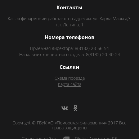
Контакты
Кассы филармонии работают по адресам: ул. Карла Маркса,3;
пл. Ленина, 1
Номера телефонов
Приёмная директора: 8(8182) 28-56-54
Начальник концертного отдела: 8(8182) 20-40-24
Ссылки
Схема проезда
Карта сайта
Copyright © ГБУК АО «Поморская филармония» 2017 Все
права защищены
Создание сайта
Digital-Агентство F5