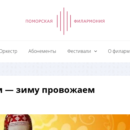
Оркестр
Абонементы
Фестивали
О филар
м — зиму провожаем