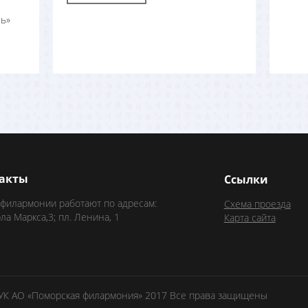
ь»
акты
Ссылки
 филармонии работают по адресам:
Схема проезда
рла Маркса,3; пл. Ленина, 1
Карта сайта
БУК АО «Поморская филармония» 2017 Все права защищены