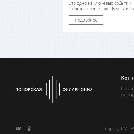
Это одно из ключевых событий
книжного фестиваля «Белый июн
Подробнее
Конт
Кассы
ул. Ка
Copyright © Г