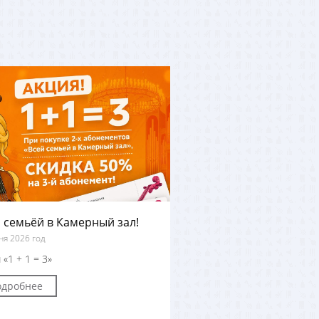
 семьёй в Камерный зал!
ня 2026 год
 «1 + 1 = 3»
одробнее