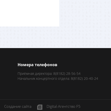
Номера телефонов
Приёмная директора: 8(8182) 28-56-54
Начальник концертного отдела: 8(8182) 20-40-24
Создание сайта
Digital-Агентство F5