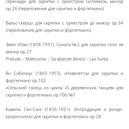
серенада» для скрипки с оркестром си-бемоль минор
ор.26 (переложение для скрипки и фортепиано)
Вальс-скерцо для скрипки с оркестром до мажор ор.34
(переложение для скрипки и фортепиано)
Эжен Изаи (1858-1931). Соната №2 для скрипки соло ля
минор op.27
Prelude – Malinconia – Sarabande (lento) – Les furies
Ян Сибелиус (1865-1957). «Новелетта» для скрипки и
фортепиано op.102
«Сельский танец» из цикла «5 деревенских танцев» для
скрипки и фортепиано ор.106 №1
Камиль Сен-Санс (1835-1921). Интродукция и рондо-
каприччиозо для скрипки и фортепиано ор.28