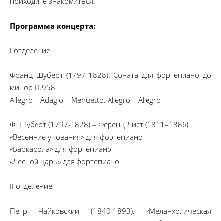
приходите знакомиться!
Программа концерта:
I отделение
Франц Шуберт (1797-1828). Соната для фортепиано до
минор D.958
Allegro – Adagio – Menuetto. Allegro – Allegro
Ф. Шуберт (1797-1828) – Ференц Лист (1811–1886).
«Весенние упования» для фортепиано
«Баркарола» для фортепиано
«Лесной царь» для фортепиано
II отделение
Пётр Чайковский (1840-1893). «Меланхолическая