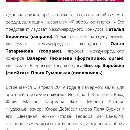
Дорогие друзья, приглашаем вас на вокальный вечер с
воодушевляющим названием «Любовь останется…» Его
представит лауреат международного конкурса
Наталья
Воронина (сопрано).
А вместе с ней на сцену выйдут
дипломант международных конкурсов
Ольга
Татаринова (сопрано)
, лауреат международного
конкурса
Валерия Лихачёва (фортепиано, орган)
,
дипломант Всероссийского конкурса
Виктор Воробьёв
(флейта)
и
Ольга Туманская (виолончель).
Встречаемся 6 апреля 2019 года в Камерном зале! Для
зрителей прозвучит музыка Иоганна Себастьяна Баха,
Жюля Массне, Габриеля Форе, Мориса Равеля.
«Чудесный вечер» Клода Дебюсси (слова Поля Бурже) и
его «Звёздная ночь» (слова Теодора де Банвиля)
наполнят вечер красотой и поэзией, а «Дороги любви»