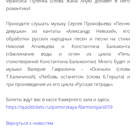
Франсиса Пуленка (слова Жана Ануя) добавят в него
романтики!
Приходите слушать музыку Сергея Прокофьева: «Песню
девушки» из кантаты «Александр Невский», его
обработки русских народных песен и песни на стихи
Николая Агнивцева и Константина Бальмонта
(«Заклинание воды и огня» из цикла «Пять
стихотворений Константина Бальмонта»). Много будет и
музыки Валерия Гаврилина – «Осенью» (слова
Т.Калининой), «Любовь останется» (слова Б.Гершта) и
три произведения из его цикла «Русская тетрадь».
Билеты ждут вас в кассе Камерного зала и здесь:
https://quicktickets.ru/pomorskaya-filarmoniya/s659
Вернуться к новостям