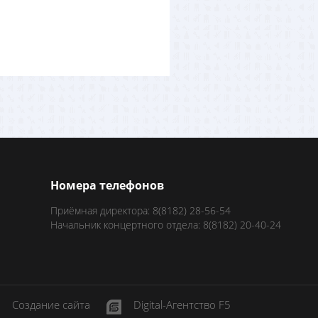
Номера телефонов
Приёмная директора: 8(8182) 28-56-54
Начальник концертного отдела: 8(8182) 20-40-24
Создание сайта
Digital-Агентство F5