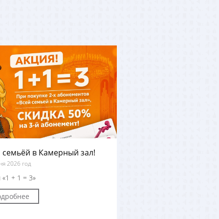
 семьёй в Камерный зал!
ня 2026 год
 «1 + 1 = 3»
одробнее