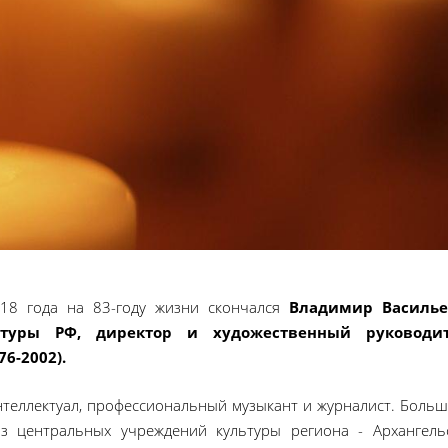
018 года на 83-году жизни скончался
Владимир Василь
ьтуры РФ, директор и художественный руководи
6-2002).
теллектуал, профессиональный музыкант и журналист. Больш
з центральных учреждений культуры региона - Архангель