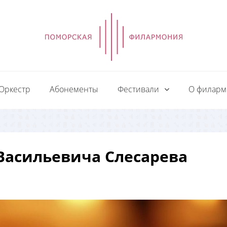
Оркестр
Абонементы
Фестивали
О филар
Васильевича Слесарева