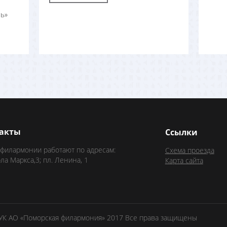
ь»
акты
Ссылки
 филармонии работают по адресам:
Схема проезда
рла Маркса,3; пл. Ленина, 1
Карта сайта
БУК АО «Поморская филармония» 2017 Все права защищены