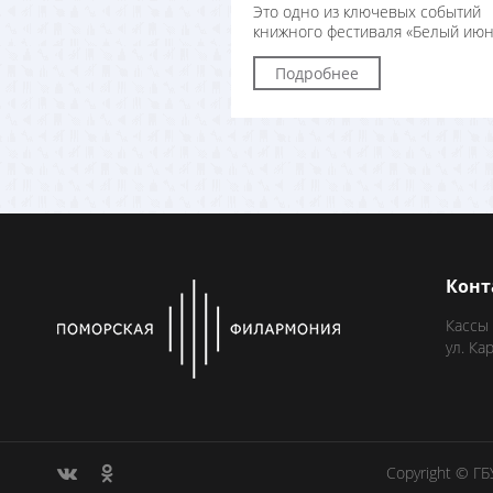
Это одно из ключевых событий
книжного фестиваля «Белый июн
Подробнее
Конт
Кассы
ул. Ка
Copyright © Г