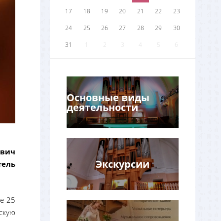
17
18
19
20
21
22
23
24
25
26
27
28
29
30
31
1
2
3
4
5
6
Основные виды
деятельности
евич
Экскурсии
тель
е 25
скую