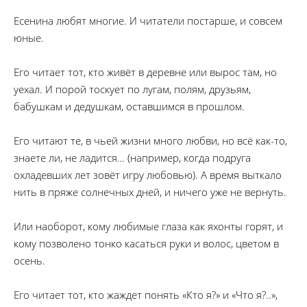
Есенина любят многие. И читатели постарше, и совсем
юные.
Его читает тот, кто живёт в деревне или вырос там, но
уехал. И порой тоскует по лугам, полям, друзьям,
бабушкам и дедушкам, оставшимся в прошлом.
Его читают те, в чьей жизни много любви, но всё как-то,
знаете ли, не ладится… (например, когда подруга
охладевших лет зовёт игру любовью). А время выткало
нить в пряже солнечных дней, и ничего уже не вернуть.
Или наоборот, кому любимые глаза как яхонты горят, и
кому позволено тонко касаться руки и волос, цветом в
осень.
Его читает тот, кто жаждет понять «Кто я?» и «Что я?..»,