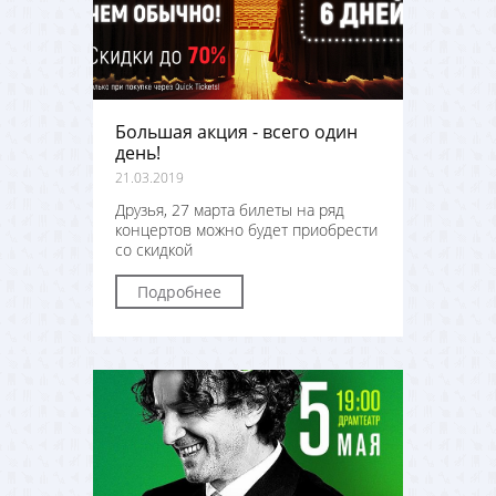
Большая акция - всего один
день!
21.03.2019
Друзья, 27 марта билеты на ряд
концертов можно будет приобрести
со скидкой
Подробнее