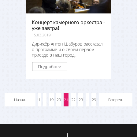
Концерт камерного оркестра -
уже завтра!
15.03.2019
Дирижёр Антон Шабуров рассказал
о программе и о своём первом
приезде в наш город.
Подробнее
Назад.
1
...
19
20
21
22
23
...
29
Вперед.