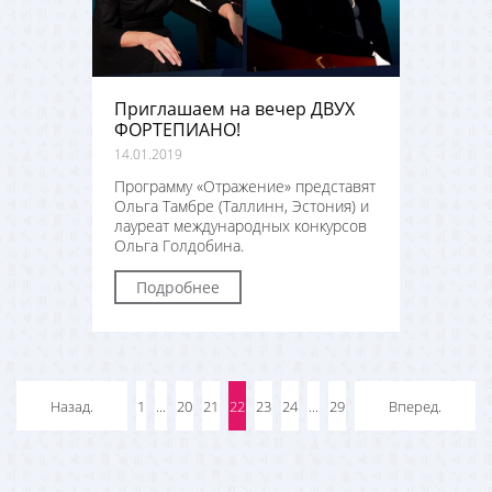
Приглашаем на вечер ДВУХ
ФОРТЕПИАНО!
14.01.2019
Программу «Отражение» представят
Ольга Тамбре (Таллинн, Эстония) и
лауреат международных конкурсов
Ольга Голдобина.
Подробнее
Назад.
1
...
20
21
22
23
24
...
29
Вперед.