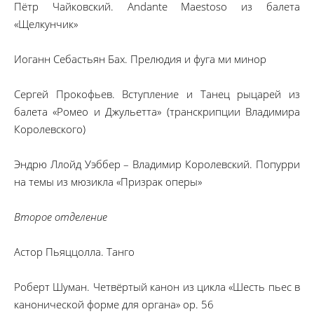
Пётр Чайковский. Andante Maestoso из балета
«Щелкунчик»
Иоганн Себастьян Бах. Прелюдия и фуга ми минор
Сергей Прокофьев. Вступление и Танец рыцарей из
балета «Ромео и Джульетта» (транскрипции Владимира
Королевского)
Эндрю Ллойд Уэббер – Владимир Королевский. Попурри
на темы из мюзикла «Призрак оперы»
Второе отделение
Астор Пьяццолла. Танго
Роберт Шуман. Четвёртый канон из цикла «Шесть пьес в
канонической форме для органа» ор. 56