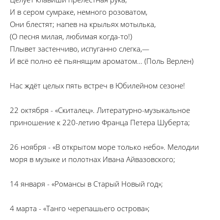
И в сером сумраке, немного розоватом,
Они блестят; напев на крыльях мотылька,
(О песня милая, любимая когда-то!)
Плывет застенчиво, испуганно слегка,—
И всё полно её пьянящим ароматом… (Поль Верлен)
Нас ждёт целых пять встреч в Юбилейном сезоне!
22 октября - «Скиталец». Литературно-музыкальное
приношение к 220-летию Франца Петера Шуберта;
26 ноября - «В открытом море только небо». Мелодии
моря в музыке и полотнах Ивана Айвазовского;
14 января - «Романсы в Старый Новый год»;
4 марта - «Танго черепашьего острова»;