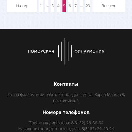
Назад.
1
...
3
4
5
6
7
...
29
Вперед.
Контакты
Кассы филармонии работают по адресам: ул. Карла Маркса,3;
пл. Ленина, 1
Номера телефонов
Приёмная директора: 8(8182) 28-56-54
Начальник концертного отдела: 8(8182) 20-40-24