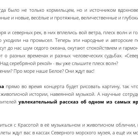
гда было не только кормильцем, но и источником вдохнове
нные и новые, весёлые и протяжные, величественные и глубок
ря и северных рек, в них вплелись вой ветра, плеск волн и г
 уходили на промысел. Теперь эти народные и авторские п
сут до нас шум седого океана, окутают спокойствием и гармо
т о разных временах и разных человеческих судьбах. «Севе
«Над серебряной рекой» - вы уже слышите плеск волн?
ении? Про море наше Белое? Они ждут вас!
ва
прямо во время концерта будет рисовать картину, так что
 живописной истории, навеянной музыкой. А научные сотруд
зрителей
увлекательный рассказ об одном из самых я
титься с Красотой в её музыкальном и живописном обличии, 
илеты ждут вас в кассах Северного морского музея, а ещё их 