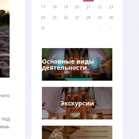
17
18
19
20
21
22
23
24
25
26
27
28
29
30
31
1
2
3
4
5
6
Основные виды
деятельности
ного
Экскурсии
»
под
жишь