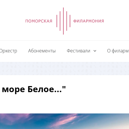
Оркестр
Абонементы
Фестивали
О филар
море Белое..."