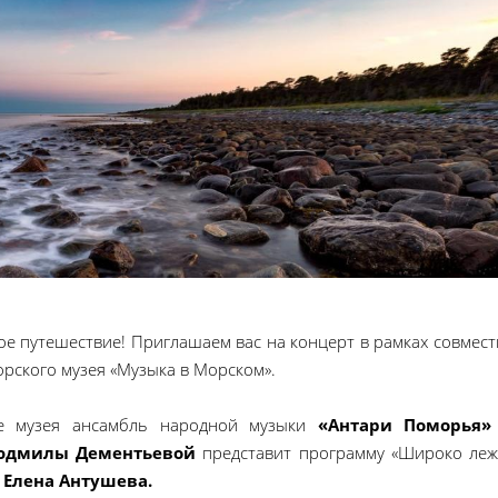
е путешествие! Приглашаем вас на концерт в рамках совмест
рского музея «Музыка в Морском».
е музея ансамбль народной музыки
«Антари Поморья
юдмилы Дементьевой
представит программу «Широко ле
д
Елена Антушева.