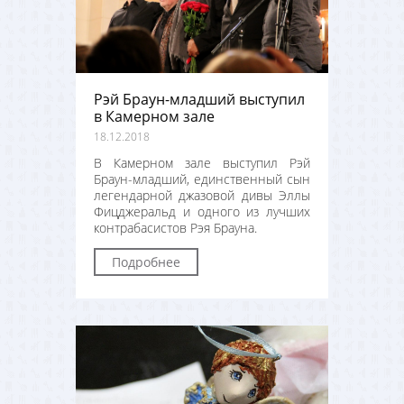
Рэй Браун-младший выступил
в Камерном зале
18.12.2018
В Камерном зале выступил
Рэй
Браун-младший
, единственный сын
легендарной
джазовой дивы Эллы
Фицджеральд и одного из лучших
контрабасистов Рэя Брауна.
Подробнее