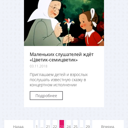
Маленьких слушателей ждёт
«Цветик-семицветик»
03.11.2018
Приглашаем детей и взрослых
послушать известную сказку в
концертном исполнении
Подробнее
Назад.
1
...
21
22
23
24
25
...
29
Вперед.