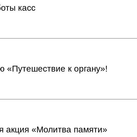
оты касс
ю «Путешествие к органу»!
ся акция «Молитва памяти»