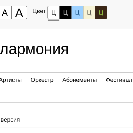
А
А
Цвет
Ц
Ц
Ц
Ц
Ц
илармония
Артисты
Оркестр
Абонементы
Фестивал
 версия