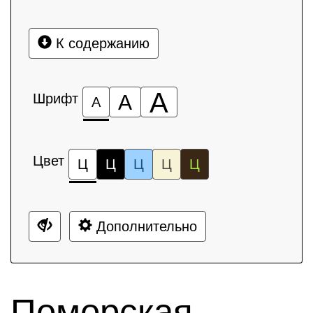
К содержанию
А
Шрифт
А
А
Цвет
Ц
Ц
Ц
Ц
Ц
Дополнительно
Поморская