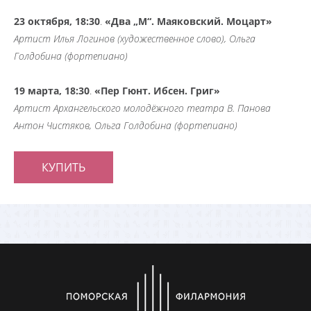
23 октября, 18:30
.
«Два „М“. Маяковский. Моцарт»
Артист Илья Логинов (художественное слово), Ольга
Голдобина (фортепиано)
19 марта, 18:30
.
«Пер Гюнт. Ибсен. Григ»
Артист Архангельского молодёжного театра В. Панова
Антон Чистяков, Ольга Голдобина (фортепиано)
КУПИТЬ