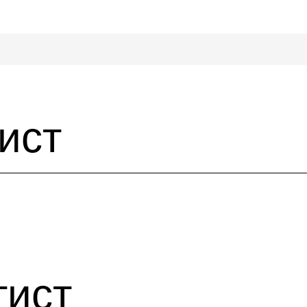
ист
тист