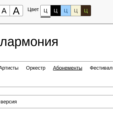
А
А
Цвет
Ц
Ц
Ц
Ц
Ц
илармония
Артисты
Оркестр
Абонементы
Фестивал
 версия