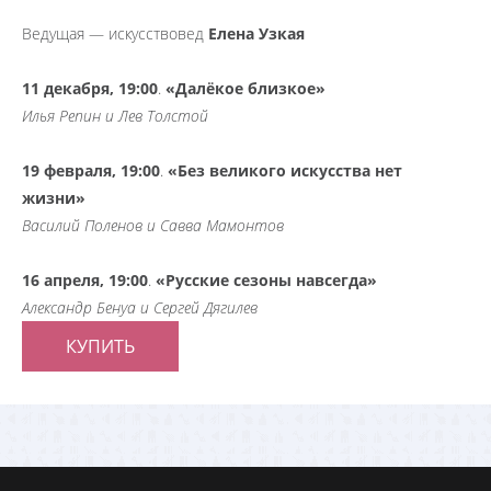
Ведущая — искусствовед
Елена Узкая
11 декабря, 19:00
.
«Далёкое близкое»
Илья Репин и Лев Толстой
19 февраля, 19:00
.
«Без великого искусства нет
жизни»
Василий Поленов и Савва Мамонтов
16 апреля, 19:00
.
«Русские сезоны навсегда»
Александр Бенуа и Сергей Дягилев
КУПИТЬ