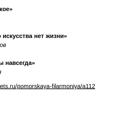
кое»
 искусства нет жизни»
ов
ы навсегда»
в
ckets.ru/pomorskaya-filarmoniya/a112