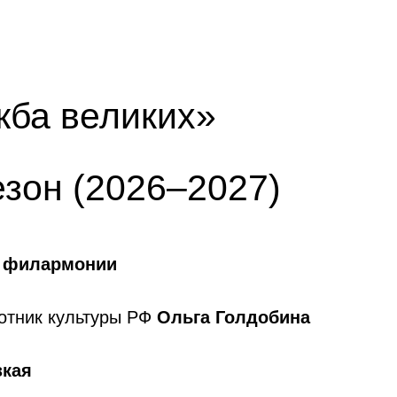
жба великих»
езон (2026–2027)
й филармонии
отник культуры РФ
Ольга Голдобина
зкая