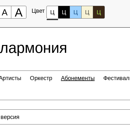
А
А
Цвет
Ц
Ц
Ц
Ц
Ц
илармония
Артисты
Оркестр
Абонементы
Фестивал
 версия