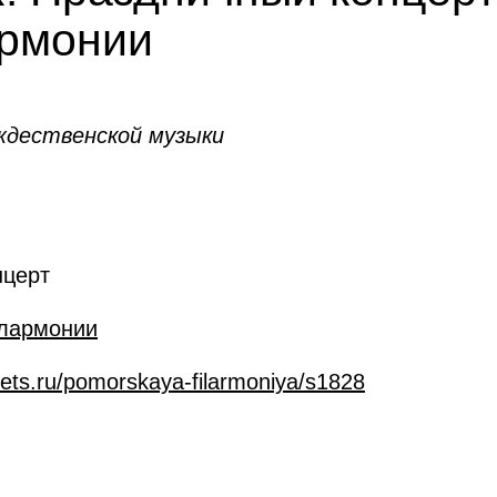
рмонии
ждественской музыки
нцерт
лармонии
ckets.ru/pomorskaya-filarmoniya/s1828