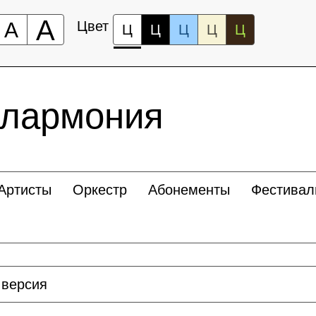
А
А
Цвет
Ц
Ц
Ц
Ц
Ц
илармония
Артисты
Оркестр
Абонементы
Фестивал
 версия