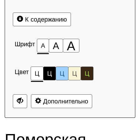
К содержанию
А
Шрифт
А
А
Цвет
Ц
Ц
Ц
Ц
Ц
Дополнительно
Поморская