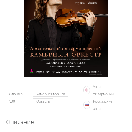
Артисты
13 июня в
Камерная музыка
филармонии
17:00
Оркестр
Российские
артисты
Описание