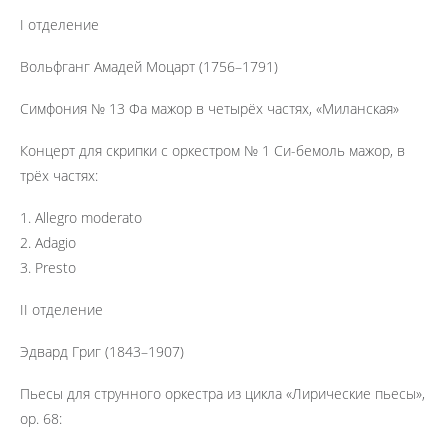
I отделение
Вольфганг Амадей Моцарт (1756–1791)
Симфония № 13 Фа мажор в четырёх частях, «Миланская»
Концерт для скрипки с оркестром № 1 Си-бемоль мажор, в
трёх частях:
1. Allegro moderato
2. Adagio
3. Presto
II отделение
Эдвард Григ (1843–1907)
Пьесы для струнного оркестра из цикла «Лирические пьесы»,
ор. 68: