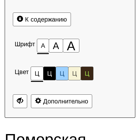
К содержанию
А
Шрифт
А
А
Цвет
Ц
Ц
Ц
Ц
Ц
Дополнительно
Поморская